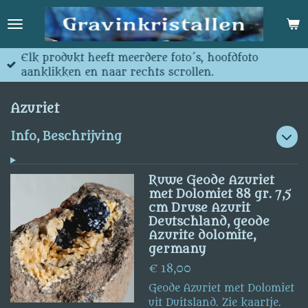
Ga
direct
naar
de
Elk produkt heeft meerdere foto´s, hoofdfoto
hoofdinhoud
aanklikken en naar rechts scrollen.
Azuriet
Info, Beschrijving
Ruwe Geode Azuriet
met Dolomiet 88 gr. 7,5
cm Druse Azurit
Deutschland, geode
Azurite dolomite,
germany
€ 18,00
Geode Azuriet met Dolomiet
uit Duitsland. Zie kaartje.