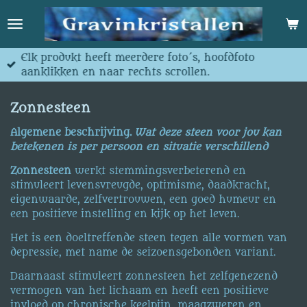
Ga
direct
naar
de
Elk produkt heeft meerdere foto´s, hoofdfoto
hoofdinhoud
aanklikken en naar rechts scrollen.
Zonnesteen
Algemene beschrijving.
Wat deze steen voor jou kan
betekenen is per persoon en situatie verschillend
Zonnesteen
werkt stemmingsverbeterend en
stimuleert levensvreugde, optimisme, daadkracht,
eigenwaarde, zelfvertrouwen, een goed humeur en
een positieve instelling en kijk op het leven.
Het is een doeltreffende steen tegen alle vormen van
depressie, met name de seizoensgebonden variant.
Daarnaast stimuleert zonnesteen het zelfgenezend
vermogen van het lichaam en heeft een positieve
invloed op chronische keelpijn, maagzweren en