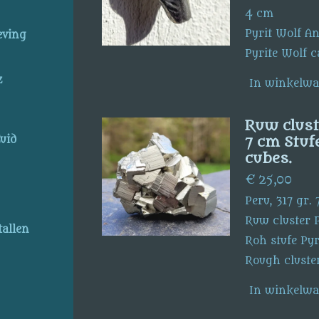
4 cm
Pyrit Wolf A
eving
Pyrite Wolf c
z
In winkelw
Ruw clust
7 cm Stufe
uid
cubes.
€ 25,00
Peru, 317 gr.
Ruw cluster 
allen
Roh stufe Pyr
Rough cluster
In winkelw