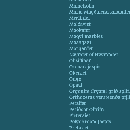
Malachiet
Malacholla
Maria Magdalena kristalle
Merliniet
Moldaviet
Mookaiet
Moqui marbles
MosAgaat
Morganiet
Nuumiet of Nuummiet
Obsidiaan
Oceaan jaspis
Okeniet
Onyx
Opaal
Orgonite Crystal grid split
Orthoceras versteende pijl
Petaliet
Peridoot Olivijn
Pietersiet
Polychroom Jaspis
Prehniet