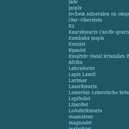
Jade
Jaspis
Juchem Mineralen en omg
Idar-Oberstein
K2
Kaarskwarts Candle quart
Kambaba Jaspis
Kunziet
Kyaniet
KwaZulu-Natal kristallen Z
Afrika
Labradoriet
Lapis Lazuli
Larimar
Laserkwarts
Lemurian Lemurische krist
Lepidoliet
Lizardiet
Lodolietkwarts
Maansteen
Magnesiet