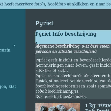
t heeft meerdere foto´s, hoofdfoto aanklikken en naar re
Pyriet
Pyriet Info beschrijving
Algemene beschrijving.
Wat deze steen 
rstein
persoon en situatie verschillend
Pyriet geeft inzicht en bevordert hierd
herinneringen naar boven, geeft inzich
situaties of ziekte.
Pyriet is een sterk aardende steen en h
Fysiek stimuleert het de werking van de 
doorbloedingsstoornissen zoals spata
gon, Star
rode bloedlichaampjes.
Dus goed bij bloedarmoede.
1 kg. ruwe