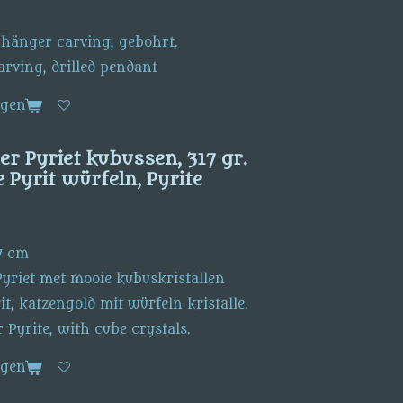
nhänger carving, gebohrt.
arving, drilled pendant
agen
er Pyriet kubussen, 317 gr.
 Pyrit würfeln, Pyrite
 7 cm
Pyriet met mooie kubuskristallen
it, katzengold mit würfeln kristalle.
 Pyrite, with cube crystals.
agen