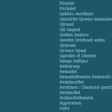
Fluoriet
Fuchsiet
Gabbro Merliniet
Garniriet Groene Maanste
Girasol
Git Gagaat
Golden healers
Gouden Driehoek setjes
Granaat
Groene Opaal
Gyroliet of Okeniet
Hauyn Haüyne
Heliotroop
Hematiet
Hematietkwarts Hematoid 
Hemimorfiet
Herkimer / Diamond quart
Heulandiet
Hollandietkwarts
Hypersteen
Ioliet