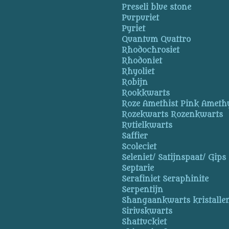
Preseli blue stone
Purpuriet
Pyriet
Quantum Quattro
Rhodochrosiet
Rhodoniet
Rhyoliet
Robijn
Rookkwarts
Roze Amethist Pink Ameth
Rozekwarts Rozenkwarts
Rutielkwarts
Saffier
Scoleciet
Seleniet/ Satijnspaat/ Gips
Septarie
Serafiniet Seraphinite
Serpentijn
Shangaankwarts kristallen
Siriuskwarts
Shattuckiet