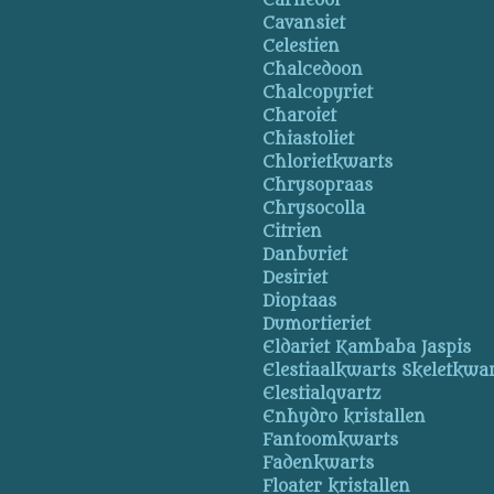
Carneool
Cavansiet
Celestien
Chalcedoon
Chalcopyriet
Charoiet
Chiastoliet
Chlorietkwarts
Chrysopraas
Chrysocolla
Citrien
Danburiet
Desiriet
Dioptaas
Dumortieriet
Eldariet Kambaba Jaspis
Elestiaalkwarts Skeletkwa
Elestialquartz
Enhydro kristallen
Fantoomkwarts
Fadenkwarts
Floater kristallen