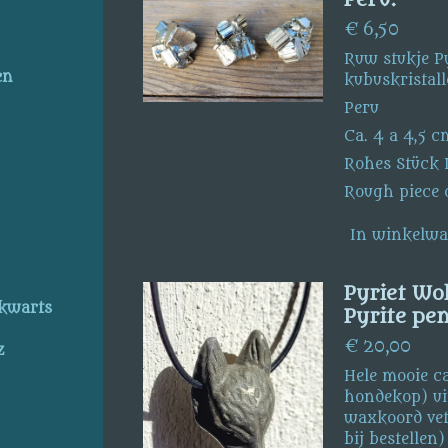
€ 6,50
Ruw stukje Py
en
kubuskristall
Peru
Ca. 4 a 4,5 c
Rohes Stück P
Rough piece o
In winkelw
Pyriet Wo
kwarts
Pyrite pe
€ 20,00
z
Hele mooie c
hondekop) uit
waxkoord vet
bij bestellen)