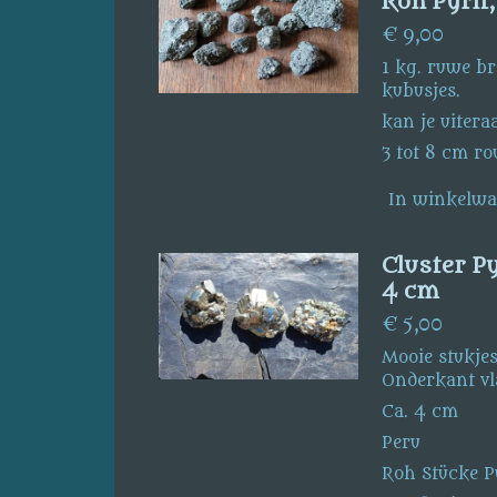
Roh Pyrit
€ 9,00
1 kg. ruwe br
kubusjes.
kan je uitera
3 tot 8 cm ro
In winkelw
Cluster Py
4 cm
€ 5,00
Mooie stukjes
Onderkant vl
Ca. 4 cm
Peru
s
Roh Stücke Py