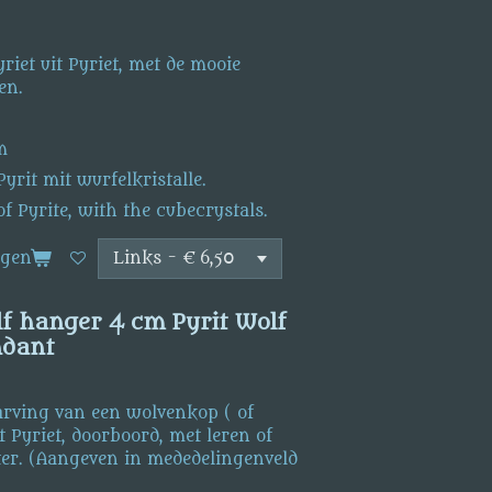
riet uit Pyriet, met de mooie
en.
m
yrit mit wurfelkristalle.
f Pyrite, with the cubecrystals.
agen
lf hanger 4 cm Pyrit Wolf
ndant
arving van een wolvenkop ( of
 Pyriet, doorboord, met leren of
er. (Aangeven in mededelingenveld