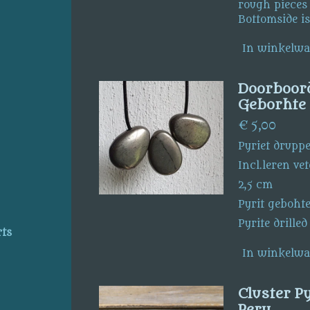
rough pieces 
Bottomside is 
In winkelw
Doorboord
Geborhte 
€ 5,00
Pyriet drupp
Incl.leren ve
2,5 cm
Pyrit gebohte
Pyrite drilled
rts
In winkelw
Cluster Py
Peru.