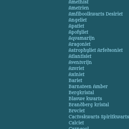
Amethist
Ametrien
Amfiboolkwarts Desiriet
Angeliet
Apatiet
Apofyliet
Aquamarijn
Aragoniet
Astrophyliet Arfedsoniet
Atlantisiet
Aventurijn
Azuriet
Axiniet
Bariet
Barnsteen Amber
Bergkristal
Blauwe kwarts
Brandberg kristal
Bruciet
Cactuskwarts Spiritkwart
Calciet