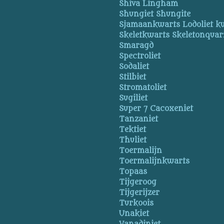
Shiva Lingham
Shungiet Shungite
Sjamaankwarts Lodoliet k
Skeletkwarts Skeletonquar
Smaragd
Spectroliet
Sodaliet
Stilbiet
Stromatoliet
Sugiliet
Super 7 Cacoxeniet
Tanzaniet
Tektiet
Thuliet
Toermalijn
Toermalijnkwarts
Topaas
Tijgeroog
Tijgerijzer
Turkoois
Unakiet