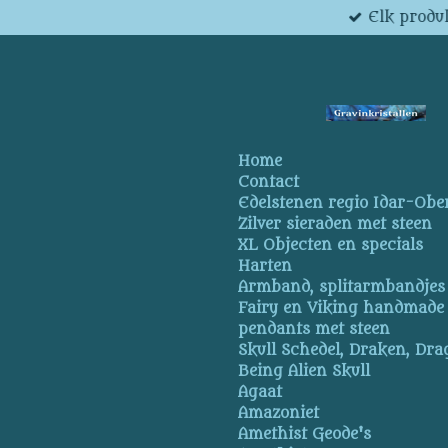
Elk produk
Ga
direct
naar
de
hoofdinhoud
Home
Contact
Edelstenen regio Idar-Obe
Zilver sieraden met steen
XL Objecten en specials
Harten
Armband, splitarmbandjes
Fairy en Viking handmade
pendants met steen
Skull Schedel, Draken, Dra
Being Alien Skull
Agaat
Amazoniet
Amethist Geode's