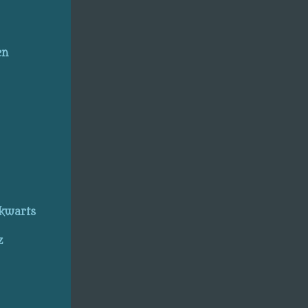
en
kwarts
z