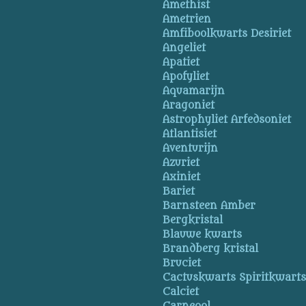
Amethist
Ametrien
Amfiboolkwarts Desiriet
Angeliet
Apatiet
Apofyliet
Aquamarijn
Aragoniet
Astrophyliet Arfedsoniet
Atlantisiet
Aventurijn
Azuriet
Axiniet
Bariet
Barnsteen Amber
Bergkristal
Blauwe kwarts
Brandberg kristal
Bruciet
Cactuskwarts Spiritkwart
Calciet