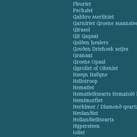
Fluoriet
Fuchsiet
Gabbro Merliniet
Garniriet Groene Maanste
Girasol
Git Gagaat
Golden healers
Gouden Driehoek setjes
Granaat
Groene Opaal
Gyroliet of Okeniet
Hauyn Haüyne
Heliotroop
Hematiet
Hematietkwarts Hematoid 
Hemimorfiet
Herkimer / Diamond quart
Heulandiet
Hollandietkwarts
Hypersteen
Ioliet