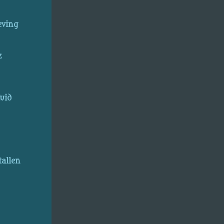
eving
z
uid
allen