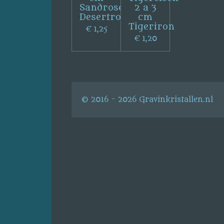
Sandrose
2 a 3
Desertrose
cm
Tigeriron
€ 1,25
€ 1,20
© 2016 - 2026 Gravinkristallen.nl
s