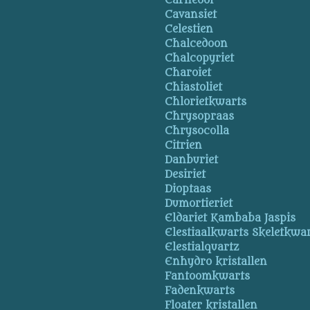
Carneool
Cavansiet
Celestien
Chalcedoon
Chalcopyriet
Charoiet
Chiastoliet
Chlorietkwarts
Chrysopraas
Chrysocolla
Citrien
Danburiet
Desiriet
Dioptaas
Dumortieriet
Eldariet Kambaba Jaspis
Elestiaalkwarts Skeletkwa
Elestialquartz
Enhydro kristallen
Fantoomkwarts
Fadenkwarts
Floater kristallen