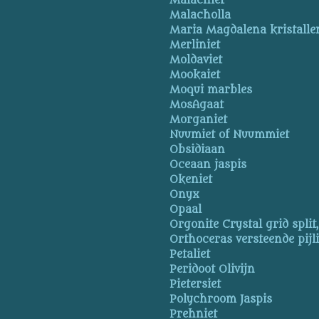
Malachiet
Malacholla
Maria Magdalena kristalle
Merliniet
Moldaviet
Mookaiet
Moqui marbles
MosAgaat
Morganiet
Nuumiet of Nuummiet
Obsidiaan
Oceaan jaspis
Okeniet
Onyx
Opaal
Orgonite Crystal grid split
Orthoceras versteende pijl
Petaliet
Peridoot Olivijn
Pietersiet
Polychroom Jaspis
Prehniet