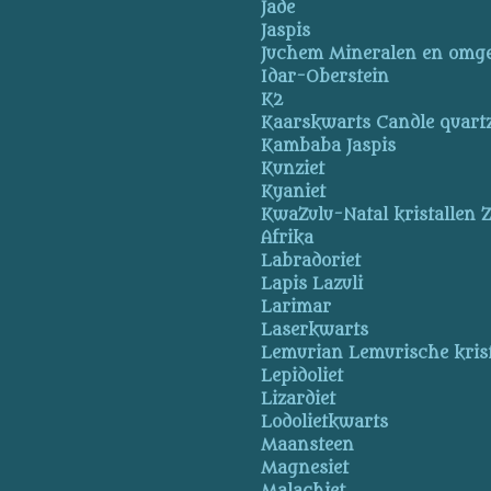
Jade
Jaspis
Juchem Mineralen en omg
Idar-Oberstein
K2
Kaarskwarts Candle quart
Kambaba Jaspis
Kunziet
Kyaniet
KwaZulu-Natal kristallen Z
Afrika
Labradoriet
Lapis Lazuli
Larimar
Laserkwarts
Lemurian Lemurische krist
Lepidoliet
Lizardiet
Lodolietkwarts
Maansteen
Magnesiet