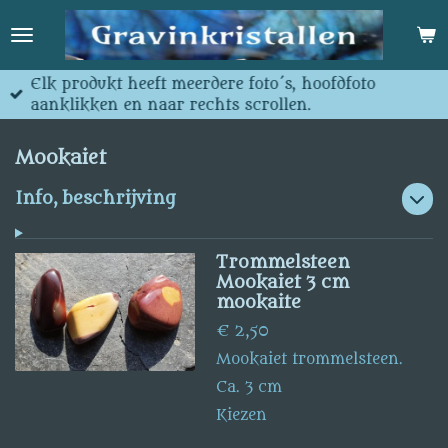
Ga
direct
naar
de
Elk produkt heeft meerdere foto´s, hoofdfoto
hoofdinhoud
aanklikken en naar rechts scrollen.
Mookaiet
Info, beschrijving
Trommelsteen
Mookaiet 3 cm
mookaite
€ 2,50
Mookaiet trommelsteen.
Ca. 3 cm
Kiezen