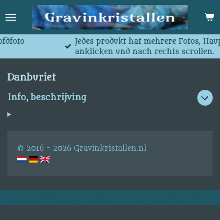
Ga
direct
naar
de
Jedes produkt hat mehrere Fotos, Hauptfoto
hoofdinhoud
anklicken und nach rechts scrollen.
Danburiet
Info, beschrijving
© 2016 - 2026 Gravinkristallen.nl