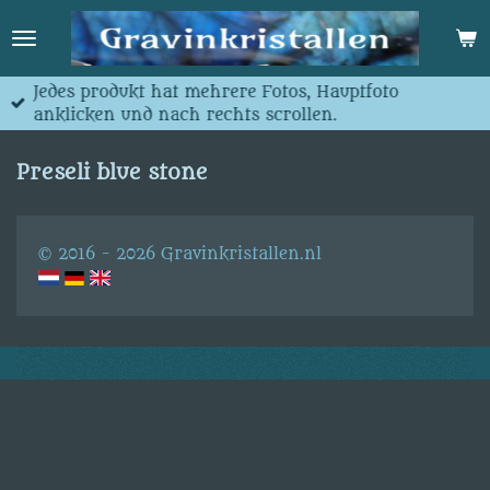
Ga
direct
naar
de
Jedes produkt hat mehrere Fotos, Hauptfoto
hoofdinhoud
anklicken und nach rechts scrollen.
Preseli blue stone
© 2016 - 2026 Gravinkristallen.nl