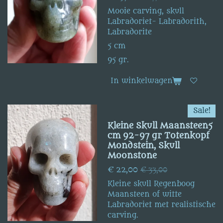
Mooie carving, skull
Labradoriet- Labradorith,
Labradorite
5 cm
95 gr.
In winkelwagen
Sale!
Kleine Skull Maansteen5
cm 92-97 gr Totenkopf
Mondstein, Skull
Moonstone
€ 22,00
€ 33,00
Kleine skull Regenboog
Maansteen of witte
Labradoriet met realistische
carving.