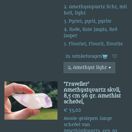
2. Amethystquartz licht, mit
hell, light.
3. Pyriet, pyrit, pyrite
4. Rode, Rote Jaspis, Red
jasper
5. Fluoriet, Fluorit, fluorite
In winkelwagen
'Traveller'
Amethystquartz skull,
8,5 cm 96 gr. Amethist
schedel,
€ 33,00
Mooie geslepen lange
schedel van
Amethistkwarts, een zg.