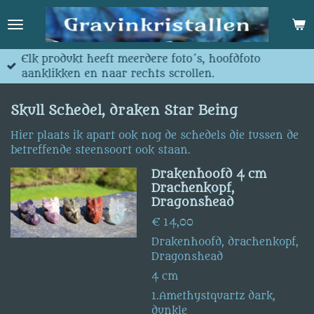
Ga
direct
naar
de
Elk produkt heeft meerdere foto´s, hoofdfoto
hoofdinhoud
aanklikken en naar rechts scrollen.
Skull Schedel, draken Star Being
Hier plaats ik apart ook nog de schedels die tussen de
betreffende steensoort ook staan.
Drakenhoofd 4 cm
Drachenkopf,
Dragonshead
€ 14,00
Drakenhoofd, drachenkopf,
Dragonshead
4 cm
1.Amethystquartz dark,
dunkle