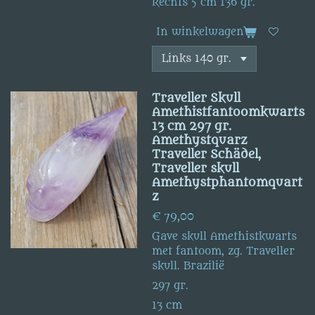
Rechts 5 cm 136 gr.
In winkelwagen
Traveller Skull
Amethistfantoomkwarts
13 cm 297 gr.
Amethystquarz
Traveller Schädel,
Traveller skull
Amethystphantomquart
z
€ 79,00
Gave skull Amethistkwarts
met fantoom, zg. Traveller
skull. Brazilië
297 gr.
13 cm