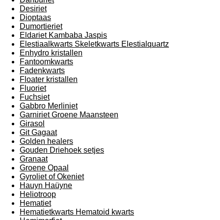
Desiriet
Dioptaas
Dumortieriet
Eldariet Kambaba Jaspis
Elestiaalkwarts Skeletkwarts Elestialquartz
Enhydro kristallen
Fantoomkwarts
Fadenkwarts
Floater kristallen
Fluoriet
Fuchsiet
Gabbro Merliniet
Garniriet Groene Maansteen
Girasol
Git Gagaat
Golden healers
Gouden Driehoek setjes
Granaat
Groene Opaal
Gyroliet of Okeniet
Hauyn Haüyne
Heliotroop
Hematiet
Hematietkwarts Hematoid kwarts