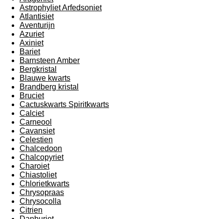
Astrophyliet Arfedsoniet
Atlantisiet
Aventurijn
Azuriet
Axiniet
Bariet
Barnsteen Amber
Bergkristal
Blauwe kwarts
Brandberg kristal
Bruciet
Cactuskwarts Spiritkwarts
Calciet
Carneool
Cavansiet
Celestien
Chalcedoon
Chalcopyriet
Charoiet
Chiastoliet
Chlorietkwarts
Chrysopraas
Chrysocolla
Citrien
Danburiet