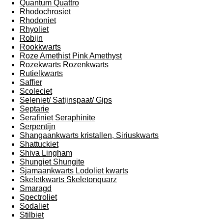
Quantum Quattro
Rhodochrosiet
Rhodoniet
Rhyoliet
Robijn
Rookkwarts
Roze Amethist Pink Amethyst
Rozekwarts Rozenkwarts
Rutielkwarts
Saffier
Scoleciet
Seleniet/ Satijnspaat/ Gips
Septarie
Serafiniet Seraphinite
Serpentijn
Shangaankwarts kristallen, Siriuskwarts
Shattuckiet
Shiva Lingham
Shungiet Shungite
Sjamaankwarts Lodoliet kwarts
Skeletkwarts Skeletonquarz
Smaragd
Spectroliet
Sodaliet
Stilbiet