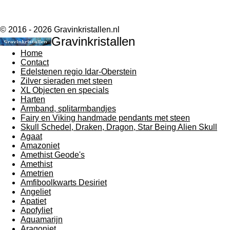
© 2016 - 2026 Gravinkristallen.nl
Gravinkristallen
Home
Contact
Edelstenen regio Idar-Oberstein
Zilver sieraden met steen
XL Objecten en specials
Harten
Armband, splitarmbandjes
Fairy en Viking handmade pendants met steen
Skull Schedel, Draken, Dragon, Star Being Alien Skull
Agaat
Amazoniet
Amethist Geode's
Amethist
Ametrien
Amfiboolkwarts Desiriet
Angeliet
Apatiet
Apofyliet
Aquamarijn
Aragoniet