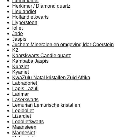
Hemimorfiet
Herkimer / Diamond quartz
Heulandiet
Hollandietkwarts
Hypersteen
Ioliet
Jade
Jaspis
Juchem Mineralen en omgeving Idar-Oberstein
K2
Kaarskwarts Candle quartz
Kambaba Jaspis
Kunziet
Kyaniet
KwaZulu-Natal kristallen Zuid Afrika
Labradoriet
Lapis Lazuli
Larimar
Laserkwarts
Lemurian Lemurische kristallen
Lepidoliet
Lizardiet
Lodolietkwarts
Maansteen
Magnesiet