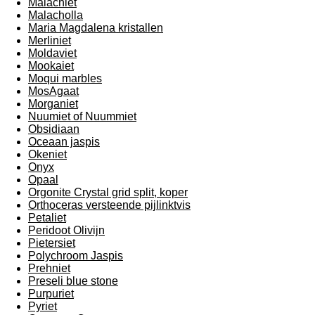
Malachiet
Malacholla
Maria Magdalena kristallen
Merliniet
Moldaviet
Mookaiet
Moqui marbles
MosAgaat
Morganiet
Nuumiet of Nuummiet
Obsidiaan
Oceaan jaspis
Okeniet
Onyx
Opaal
Orgonite Crystal grid split, koper
Orthoceras versteende pijlinktvis
Petaliet
Peridoot Olivijn
Pietersiet
Polychroom Jaspis
Prehniet
Preseli blue stone
Purpuriet
Pyriet