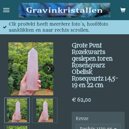
Ga
direct
naar
de
Elk produkt heeft meerdere foto´s, hoofdfoto
hoofdinhoud
aanklikken en naar rechts scrollen.
Grote Punt
Rozekwarts
geslepen toren
Rosenquarz
Obelisk
Rosequartz 14,5-
19 en 22 cm
€ 62,00
Keuze