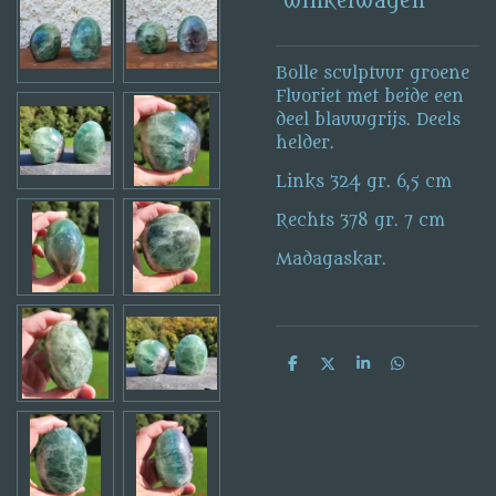
winkelwagen
Bolle sculptuur groene
Fluoriet met beide een
deel blauwgrijs. Deels
helder.
Links 324 gr. 6,5 cm
Rechts 378 gr. 7 cm
Madagaskar.
D
D
S
D
e
e
h
e
l
e
a
l
e
l
r
e
n
e
n