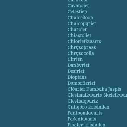
Carneool
Cavansiet
Celestien
Chalcedoon
Chalcopyriet
Charoiet
Chiastoliet
Chlorietkwarts
Chrysopraas
Chrysocolla
Citrien
Danburiet
Desiriet
Dioptaas
Dumortieriet
Eldariet Kambaba Jaspis
Elestiaalkwarts Skeletkwa
Elestialquartz
Enhydro kristallen
Fantoomkwarts
Fadenkwarts
Floater kristallen