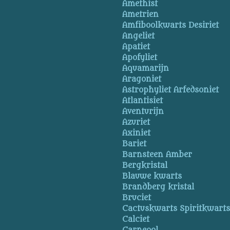
Amethist
Ametrien
Amfiboolkwarts Desiriet
Angeliet
Apatiet
Apofyliet
Aquamarijn
Aragoniet
Astrophyliet Arfedsoniet
Atlantisiet
Aventurijn
Azuriet
Axiniet
Bariet
Barnsteen Amber
Bergkristal
Blauwe kwarts
Brandberg kristal
Bruciet
Cactuskwarts Spiritkwart
Calciet