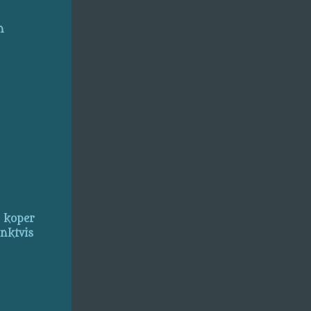
n
, koper
inktvis