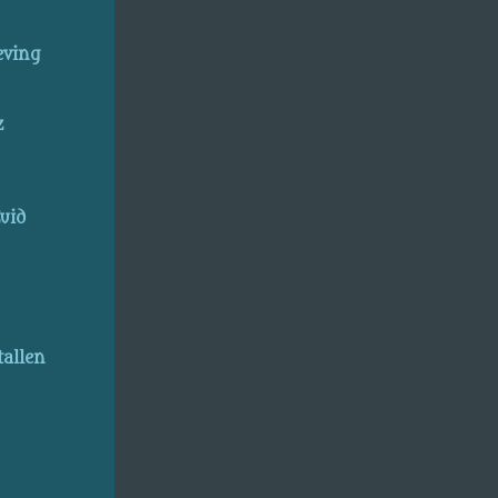
eving
z
uid
allen