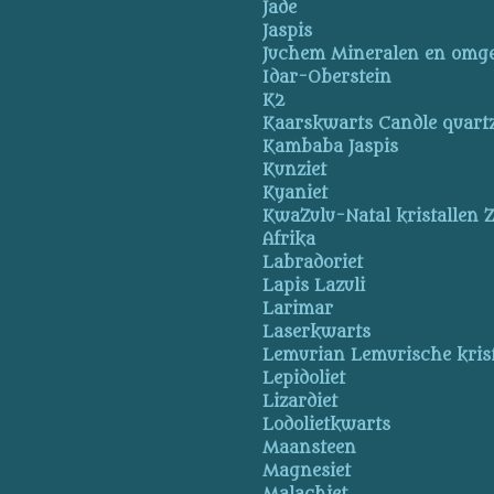
Jade
Jaspis
Juchem Mineralen en omg
Idar-Oberstein
K2
Kaarskwarts Candle quart
Kambaba Jaspis
Kunziet
Kyaniet
KwaZulu-Natal kristallen Z
Afrika
Labradoriet
Lapis Lazuli
Larimar
Laserkwarts
Lemurian Lemurische krist
Lepidoliet
Lizardiet
Lodolietkwarts
Maansteen
Magnesiet