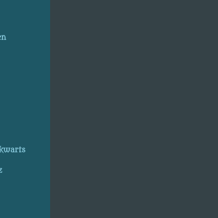
en
kwarts
z