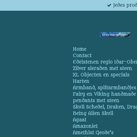
Jedes pro
Ga
direct
naar
de
hoofdinhoud
Home
Contact
Edelstenen regio Idar-Obe
Zilver sieraden met steen
XL Objecten en specials
Harten
Armband, splitarmbandjes
Fairy en Viking handmade
pendants met steen
Skull Schedel, Draken, Dra
Being Alien Skull
Agaat
Amazoniet
Amethist Geode's