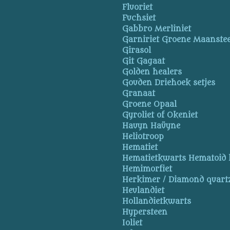
Fluoriet
Fuchsiet
Gabbro Merliniet
Garniriet Groene Maanste
Girasol
Git Gagaat
Golden healers
Gouden Driehoek setjes
Granaat
Groene Opaal
Gyroliet of Okeniet
Hauyn Haüyne
Heliotroop
Hematiet
Hematietkwarts Hematoid 
Hemimorfiet
Herkimer / Diamond quart
Heulandiet
Hollandietkwarts
Hypersteen
Ioliet