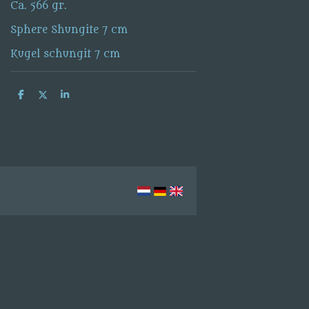
Ca. 566 gr.
Sphere Shungite 7 cm
Kugel schungit 7 cm
D
D
S
e
e
h
l
e
a
e
l
r
n
e