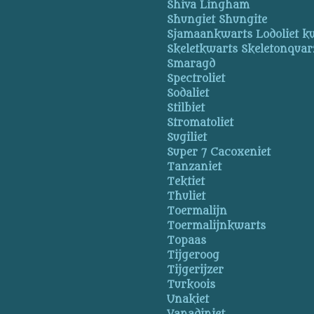
Shiva Lingham
Shungiet Shungite
Sjamaankwarts Lodoliet k
Skeletkwarts Skeletonquar
Smaragd
Spectroliet
Sodaliet
Stilbiet
Stromatoliet
Sugiliet
Super 7 Cacoxeniet
Tanzaniet
Tektiet
Thuliet
Toermalijn
Toermalijnkwarts
Topaas
Tijgeroog
Tijgerijzer
Turkoois
Unakiet