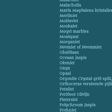
Malachiet
Malacholla
Maria Magdalena kristalle
Merliniet
Moldaviet
Mookaiet
Moqui marbles
MosAgaat
Morganiet
Nuumiet of Nuummiet
Obsidiaan
Oceaan jaspis
Okeniet
Onyx
Opaal
Orgonite Crystal grid split
Orthoceras versteende pijl
Petaliet
Peridoot Olivijn
Pietersiet
Polychroom Jaspis
Prehniet