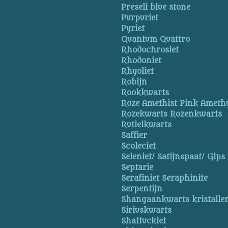
Preseli blue stone
Purpuriet
Pyriet
Quantum Quattro
Rhodochrosiet
Rhodoniet
Rhyoliet
Robijn
Rookkwarts
Roze Amethist Pink Ameth
Rozekwarts Rozenkwarts
Rutielkwarts
Saffier
Scoleciet
Seleniet/ Satijnspaat/ Gips
Septarie
Serafiniet Seraphinite
Serpentijn
Shangaankwarts kristallen
Siriuskwarts
Shattuckiet