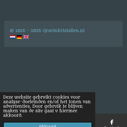
e
e
h
e
l
e
a
l
e
l
r
e
n
e
n
© 2016 - 2026 Gravinkristallen.nl
Deze website gebruikt cookies voor
analyse-doeleinden en/of het tonen van
advertenties. Door gebruik te blijven
maken van de site gaat u hiermee
akkoord.
Akkoord