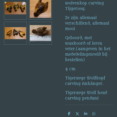
wolvenkop carving
Tijgeroog.
Ze zijn allemaal
verschillend, allemaal
mooi
Geboord, met
waxkoord of leren
veter.(aangeven in het
mededelingenveld bij
bestellen)
4 cm
Tigerauge Wolfkopf
carving Anhänger.
Tigerauge Wolf head
carving pendant
D
D
S
D