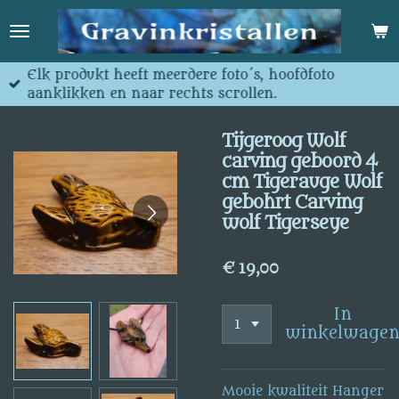
Ga
direct
naar
de
Elk produkt heeft meerdere foto´s, hoofdfoto
hoofdinhoud
aanklikken en naar rechts scrollen.
Tijgeroog Wolf
carving geboord 4
cm Tigerauge Wolf
gebohrt Carving
wolf Tigerseye
€ 19,00
In
winkelwage
Mooie kwaliteit Hanger