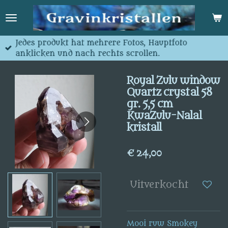
Ga
direct
naar
de
Jedes produkt hat mehrere Fotos, Hauptfoto
hoofdinhoud
anklicken und nach rechts scrollen.
Royal Zulu window
Quartz crystal 58
gr. 5,5 cm
KwaZulu-Nalal
kristall
€ 24,00
Uitverkocht
Mooi ruw Smokey