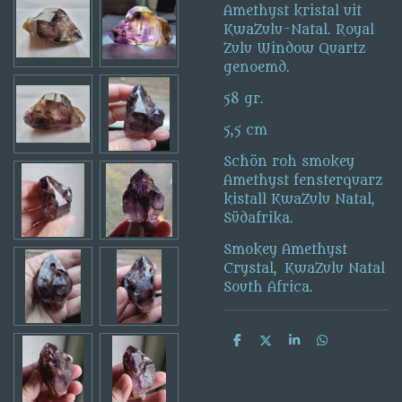
Amethyst kristal uit
KwaZulu-Natal. Royal
Zulu Window Quartz
genoemd.
58 gr.
5,5 cm
Schön roh smokey
Amethyst fensterquarz
kistall KwaZulu Natal,
Südafrika.
Smokey Amethyst
Crystal, KwaZulu Natal
South Africa.
D
D
S
D
e
e
h
e
l
e
a
l
e
l
r
e
n
e
n