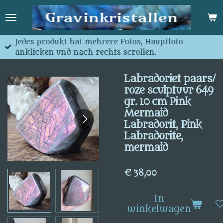
Ga
direct
naar
de
Jedes produkt hat mehrere Fotos, Hauptfoto
hoofdinhoud
anklicken und nach rechts scrollen.
Labradoriet paars/
roze sculptuur 649
gr. 10 cm Pink
Mermaid
Labradorit, Pink
Labradorite,
mermaid
€ 38,00
In
winkelwagen