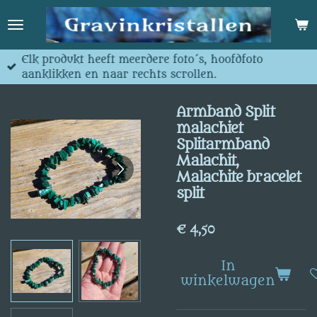
Ga
direct
naar
de
Elk produkt heeft meerdere foto´s, hoofdfoto
hoofdinhoud
aanklikken en naar rechts scrollen.
Armband Split
malachiet
Splitarmband
Malachit,
Malachite bracelet
split
€ 4,50
In
winkelwagen