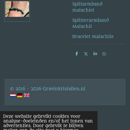
Splitarmband
malachiet
Splitterarmband
Malachit
Bracelet Malachite
D
D
S
D
e
e
h
e
l
e
a
l
e
l
r
e
n
e
n
© 2016 - 2026 Gravinkristallen.nl
Deze website gebruikt cookies voor
analyse-doeleinden en/of het tonen van
advertenties. Door gebruik te blijven