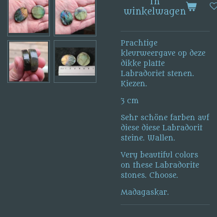
In
winkelwagen
Prachtige
kleurweergave op deze
dikke platte
Labradoriet stenen.
Kiezen.
3 cm
Sehr schöne farben auf
diese diese Labradorit
steine. Wallen.
Very beautiful colors
on these Labradorite
stones. Choose.
Madagaskar.