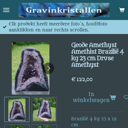
Ga
direct
naar
de
Elk produkt heeft meerdere foto´s, hoofdfoto
hoofdinhoud
aanklikken en naar rechts scrollen.
Geode Amethyst
Amethist Brazilië 4
kg 23 cm Druse
Amethyst
€ 122,00
In
winkelwagen
Brazilië 4 kg 23 x 19
cm