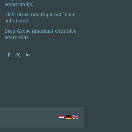
agaatrandje.
Tiefe druse Amethyst mit blaue
achatrand
Deep Geode Amethyst with blue
agate edge.
D
D
S
e
e
h
l
e
a
e
l
r
n
e