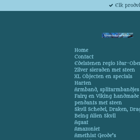
Elk produk
Ga
direct
naar
de
hoofdinhoud
Home
Contact
Edelstenen regio Idar-Obe
Zilver sieraden met steen
XL Objecten en specials
Harten
Armband, splitarmbandjes
Fairy en Viking handmade
pendants met steen
Skull Schedel, Draken, Dra
Being Alien Skull
Agaat
Amazoniet
Amethist Geode's