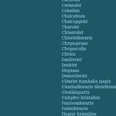
Carneool
Cavansiet
Celestien
Chalcedoon
Chalcopyriet
Charoiet
Chiastoliet
Chlorietkwarts
Chrysopraas
Chrysocolla
Citrien
Danburiet
Desiriet
Dioptaas
Dumortieriet
Eldariet Kambaba Jaspis
Elestiaalkwarts Skeletkwa
Elestialquartz
Enhydro kristallen
Fantoomkwarts
Fadenkwarts
Floater kristallen