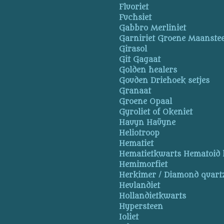
Fluoriet
Fuchsiet
Gabbro Merliniet
Garniriet Groene Maanste
Girasol
Git Gagaat
Golden healers
Gouden Driehoek setjes
Granaat
Groene Opaal
Gyroliet of Okeniet
Hauyn Haüyne
Heliotroop
Hematiet
Hematietkwarts Hematoid 
Hemimorfiet
Herkimer / Diamond quart
Heulandiet
Hollandietkwarts
Hypersteen
Ioliet