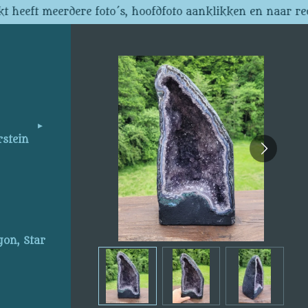
t heeft meerdere foto´s, hoofdfoto aanklikken en naar re
rstein
gon, Star