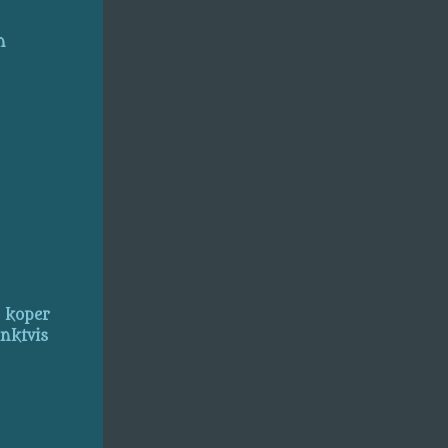
n
, koper
inktvis