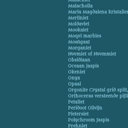
Malachiet
Malacholla
Maria Magdalena kristalle
Merliniet
Moldaviet
Mookaiet
Moqui marbles
MosAgaat
Morganiet
Nuumiet of Nuummiet
Obsidiaan
Oceaan jaspis
Okeniet
Onyx
Opaal
Orgonite Crystal grid split
Orthoceras versteende pijl
Petaliet
Peridoot Olivijn
Pietersiet
Polychroom Jaspis
Prehniet