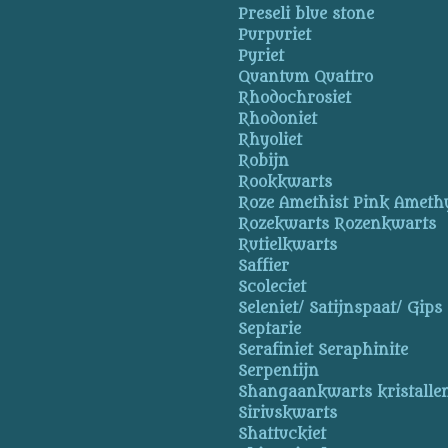
Preseli blue stone
Purpuriet
Pyriet
Quantum Quattro
Rhodochrosiet
Rhodoniet
Rhyoliet
Robijn
Rookkwarts
Roze Amethist Pink Ameth
Rozekwarts Rozenkwarts
Rutielkwarts
Saffier
Scoleciet
Seleniet/ Satijnspaat/ Gips
Septarie
Serafiniet Seraphinite
Serpentijn
Shangaankwarts kristallen
Siriuskwarts
Shattuckiet