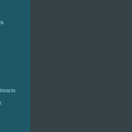
en
kwarts
z