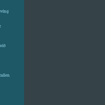
eving
z
uid
allen