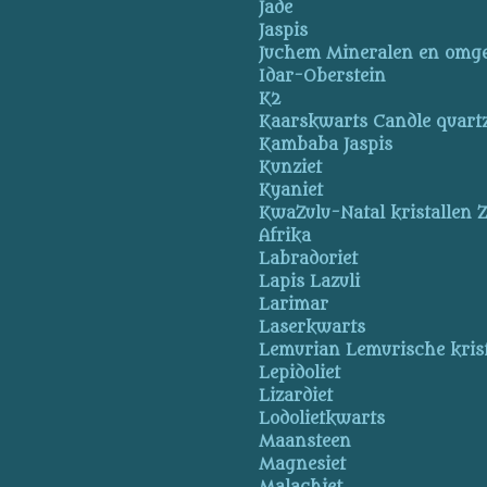
Jade
Jaspis
Juchem Mineralen en omg
Idar-Oberstein
K2
Kaarskwarts Candle quart
Kambaba Jaspis
Kunziet
Kyaniet
KwaZulu-Natal kristallen Z
Afrika
Labradoriet
Lapis Lazuli
Larimar
Laserkwarts
Lemurian Lemurische krist
Lepidoliet
Lizardiet
Lodolietkwarts
Maansteen
Magnesiet