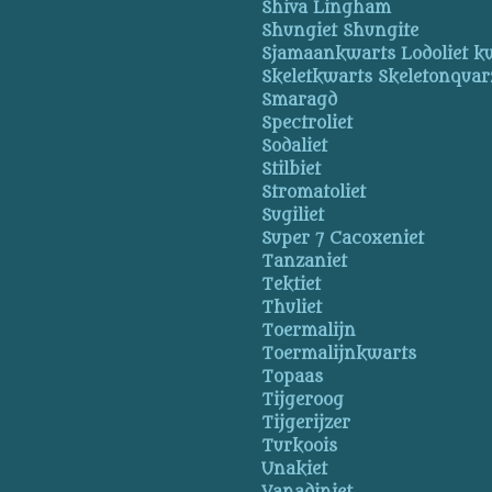
Shiva Lingham
Shungiet Shungite
Sjamaankwarts Lodoliet k
Skeletkwarts Skeletonquar
Smaragd
Spectroliet
Sodaliet
Stilbiet
Stromatoliet
Sugiliet
Super 7 Cacoxeniet
Tanzaniet
Tektiet
Thuliet
Toermalijn
Toermalijnkwarts
Topaas
Tijgeroog
Tijgerijzer
Turkoois
Unakiet