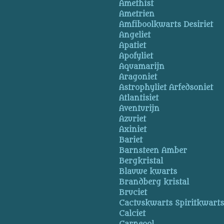
Amethist
Ametrien
Amfiboolkwarts Desiriet
Angeliet
Apatiet
Apofyliet
Aquamarijn
Aragoniet
Astrophyliet Arfedsoniet
Atlantisiet
Aventurijn
Azuriet
Axiniet
Bariet
Barnsteen Amber
Bergkristal
Blauwe kwarts
Brandberg kristal
Bruciet
Cactuskwarts Spiritkwart
Calciet