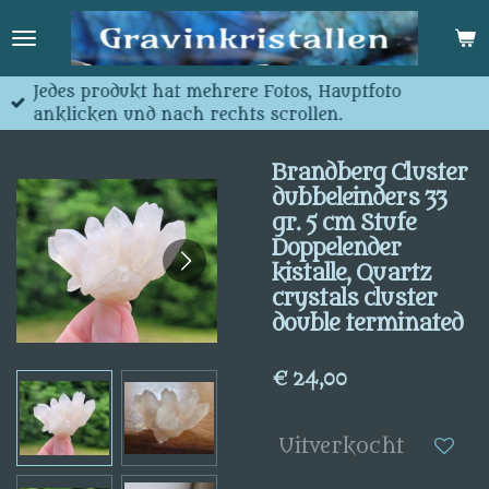
Ga
direct
naar
de
Jedes produkt hat mehrere Fotos, Hauptfoto
hoofdinhoud
anklicken und nach rechts scrollen.
Brandberg Cluster
dubbeleinders 33
gr. 5 cm Stufe
Doppelender
kistalle, Quartz
crystals cluster
double terminated
€ 24,00
Uitverkocht