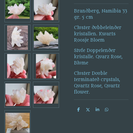
Brandberg, Namibia 33
gr. 5 cm
Cluster dubbeleinder
kristallen. Kwarts
Roosje Bloem
Stufe Doppelender
kristalle. Quarz Rose,
Blume
Cluster Double
terminated crystals,
Quartz Rose, Quartz
flower.
D
D
S
D
e
e
h
e
l
e
a
l
e
l
r
e
n
e
n