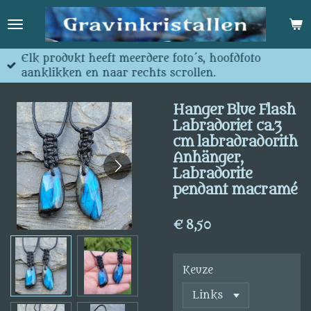
Ga
direct
naar
de
Elk produkt heeft meerdere foto´s, hoofdfoto
hoofdinhoud
aanklikken en naar rechts scrollen.
Hanger Blue Flash
Labradoriet ca.3
cm labradradorith
Anhänger,
Labradorite
pendant macramé
€ 8,50
Keuze