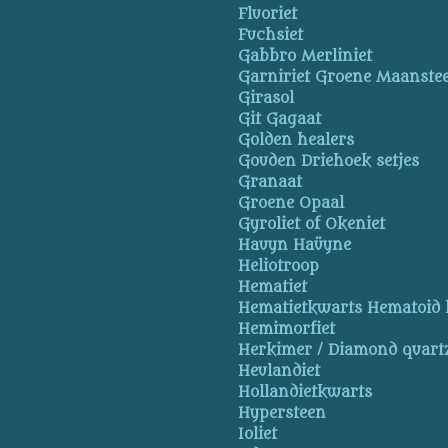
Fluoriet
Fuchsiet
Gabbro Merliniet
Garniriet Groene Maanste
Girasol
Git Gagaat
Golden healers
Gouden Driehoek setjes
Granaat
Groene Opaal
Gyroliet of Okeniet
Hauyn Haüyne
Heliotroop
Hematiet
Hematietkwarts Hematoid 
Hemimorfiet
Herkimer / Diamond quart
Heulandiet
Hollandietkwarts
Hypersteen
Ioliet