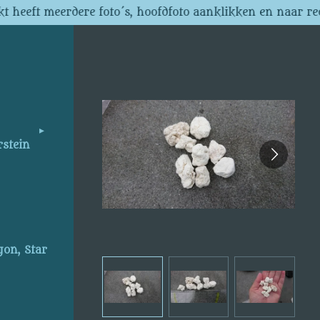
t heeft meerdere foto´s, hoofdfoto aanklikken en naar re
rstein
gon, Star