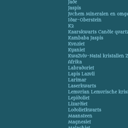
Jade
Jaspis
Juchem Mineralen en omg
Idar-Oberstein
K2
Kaarskwarts Candle quart
Kambaba Jaspis
Kunziet
Kyaniet
KwaZulu-Natal kristallen Z
Afrika
Labradoriet
Lapis Lazuli
Larimar
Laserkwarts
Lemurian Lemurische krist
Lepidoliet
Lizardiet
Lodolietkwarts
Maansteen
Magnesiet