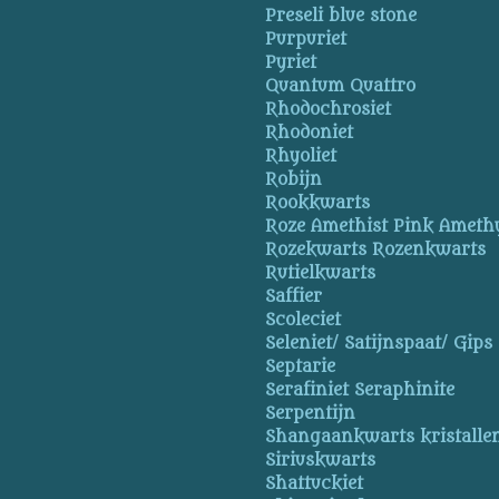
Preseli blue stone
Purpuriet
Pyriet
Quantum Quattro
Rhodochrosiet
Rhodoniet
Rhyoliet
Robijn
Rookkwarts
Roze Amethist Pink Ameth
Rozekwarts Rozenkwarts
Rutielkwarts
Saffier
Scoleciet
Seleniet/ Satijnspaat/ Gips
Septarie
Serafiniet Seraphinite
Serpentijn
Shangaankwarts kristallen
Siriuskwarts
Shattuckiet