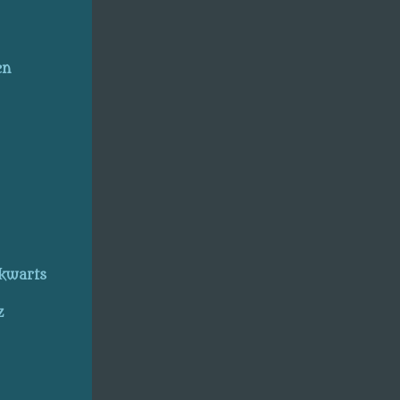
en
kwarts
z