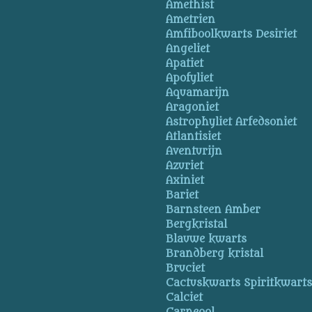
Amethist
Ametrien
Amfiboolkwarts Desiriet
Angeliet
Apatiet
Apofyliet
Aquamarijn
Aragoniet
Astrophyliet Arfedsoniet
Atlantisiet
Aventurijn
Azuriet
Axiniet
Bariet
Barnsteen Amber
Bergkristal
Blauwe kwarts
Brandberg kristal
Bruciet
Cactuskwarts Spiritkwart
Calciet