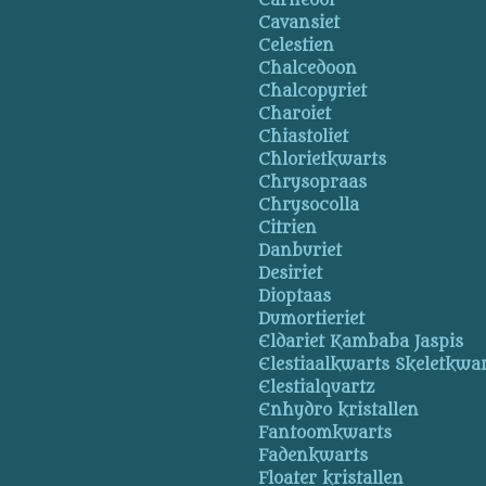
Carneool
Cavansiet
Celestien
Chalcedoon
Chalcopyriet
Charoiet
Chiastoliet
Chlorietkwarts
Chrysopraas
Chrysocolla
Citrien
Danburiet
Desiriet
Dioptaas
Dumortieriet
Eldariet Kambaba Jaspis
Elestiaalkwarts Skeletkwa
Elestialquartz
Enhydro kristallen
Fantoomkwarts
Fadenkwarts
Floater kristallen