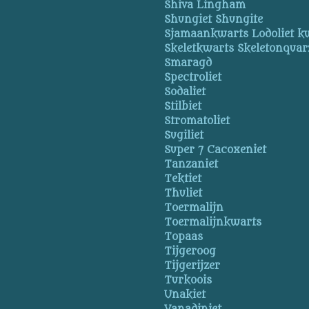
Shiva Lingham
Shungiet Shungite
Sjamaankwarts Lodoliet k
Skeletkwarts Skeletonquar
Smaragd
Spectroliet
Sodaliet
Stilbiet
Stromatoliet
Sugiliet
Super 7 Cacoxeniet
Tanzaniet
Tektiet
Thuliet
Toermalijn
Toermalijnkwarts
Topaas
Tijgeroog
Tijgerijzer
Turkoois
Unakiet