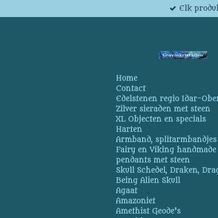
Elk produk
Ga
direct
naar
de
hoofdinhoud
Home
Contact
Edelstenen regio Idar-Obe
Zilver sieraden met steen
XL Objecten en specials
Harten
Armband, splitarmbandjes
Fairy en Viking handmade
pendants met steen
Skull Schedel, Draken, Dra
Being Alien Skull
Agaat
Amazoniet
Amethist Geode's