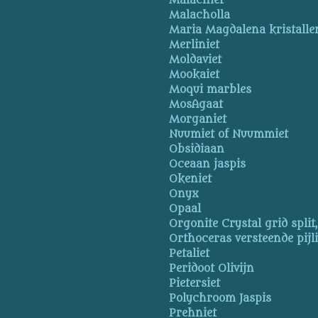
Malachiet
Malacholla
Maria Magdalena kristalle
Merliniet
Moldaviet
Mookaiet
Moqui marbles
MosAgaat
Morganiet
Nuumiet of Nuummiet
Obsidiaan
Oceaan jaspis
Okeniet
Onyx
Opaal
Orgonite Crystal grid split
Orthoceras versteende pijl
Petaliet
Peridoot Olivijn
Pietersiet
Polychroom Jaspis
Prehniet