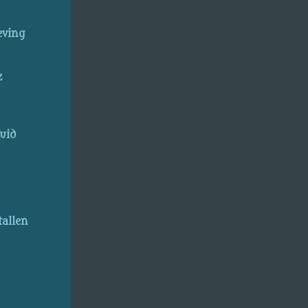
eving
z
uid
allen