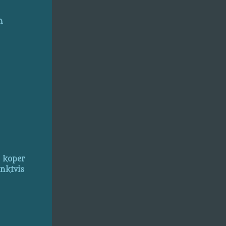
n
, koper
inktvis