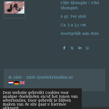
Elite Shungite / Edel
Shungiet.
6 gr. Per stuk
Ca. 3 a 3,5 cm
Soortgelijk aan deze.
D
D
S
D
e
e
h
e
l
e
a
l
e
l
r
e
n
e
n
© 2016 - 2026 Gravinkristallen.nl
Deze website gebruikt cookies voor
analyse-doeleinden en/of het tonen van
advertenties. Door gebruik te blijven
maken van de site gaat u hiermee
akkoord.