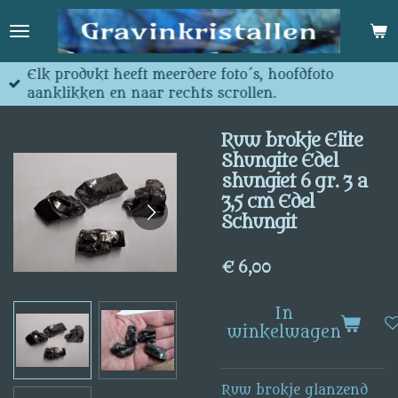
Ga
direct
naar
de
Elk produkt heeft meerdere foto´s, hoofdfoto
hoofdinhoud
aanklikken en naar rechts scrollen.
Ruw brokje Elite
Shungite Edel
shungiet 6 gr. 3 a
3,5 cm Edel
Schungit
€ 6,00
In
winkelwagen
Ruw brokje glanzend