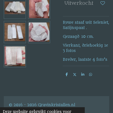
Uitverkocht
Ruwe staaf wit Seleniet,
Satijnspaat .
Gezaagd 10 cm.
Vierkant, driehoekig 1e
3 fotos
Breder, laatste 4 foto's
D
D
S
D
e
e
h
e
l
e
a
l
e
l
r
e
n
e
n
© 2016 - 2026 Gravinkristallen.nl
Deze website gebruikt cookies voor