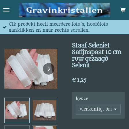
Ga
direct
naar
de
Elk produkt heeft meerdere foto´s, hoofdfoto
hoofdinhoud
aanklikken en naar rechts scrollen.
Staaf Seleniet
Satijnspaat 10 cm
ruw gezaagd
Selenit
€ 1,25
keuze