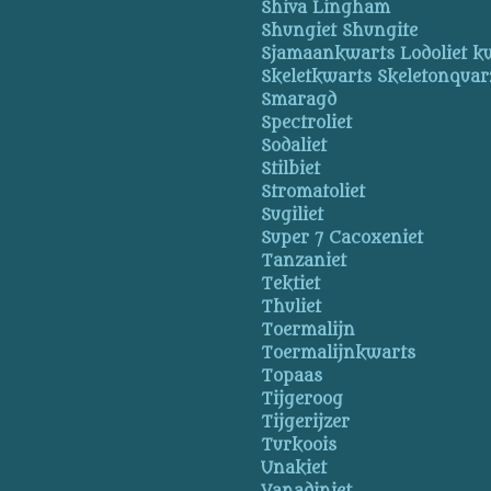
Shiva Lingham
Shungiet Shungite
Sjamaankwarts Lodoliet k
Skeletkwarts Skeletonquar
Smaragd
Spectroliet
Sodaliet
Stilbiet
Stromatoliet
Sugiliet
Super 7 Cacoxeniet
Tanzaniet
Tektiet
Thuliet
Toermalijn
Toermalijnkwarts
Topaas
Tijgeroog
Tijgerijzer
Turkoois
Unakiet