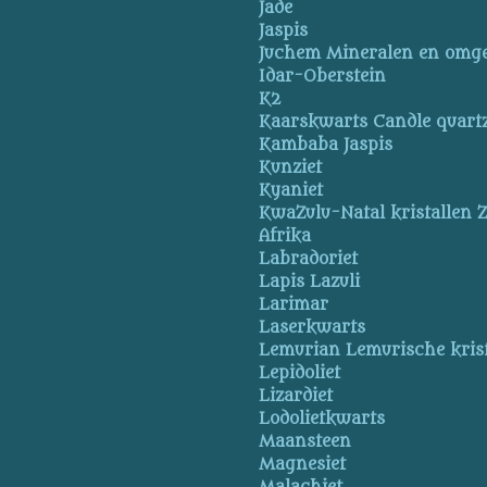
Jade
Jaspis
Juchem Mineralen en omg
Idar-Oberstein
K2
Kaarskwarts Candle quart
Kambaba Jaspis
Kunziet
Kyaniet
KwaZulu-Natal kristallen Z
Afrika
Labradoriet
Lapis Lazuli
Larimar
Laserkwarts
Lemurian Lemurische krist
Lepidoliet
Lizardiet
Lodolietkwarts
Maansteen
Magnesiet