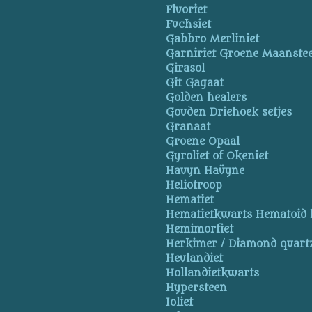
Fluoriet
Fuchsiet
Gabbro Merliniet
Garniriet Groene Maanste
Girasol
Git Gagaat
Golden healers
Gouden Driehoek setjes
Granaat
Groene Opaal
Gyroliet of Okeniet
Hauyn Haüyne
Heliotroop
Hematiet
Hematietkwarts Hematoid 
Hemimorfiet
Herkimer / Diamond quart
Heulandiet
Hollandietkwarts
Hypersteen
Ioliet