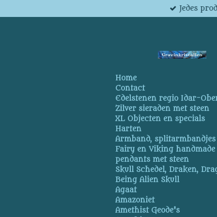
Jedes pro
Ga
direct
naar
de
hoofdinhoud
Home
Contact
Edelstenen regio Idar-Obe
Zilver sieraden met steen
XL Objecten en specials
Harten
Armband, splitarmbandjes
Fairy en Viking handmade
pendants met steen
Skull Schedel, Draken, Dra
Being Alien Skull
Agaat
Amazoniet
Amethist Geode's