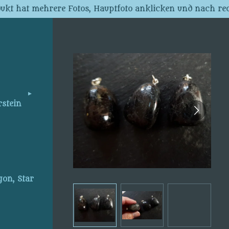
dukt hat mehrere Fotos, Hauptfoto anklicken und nach rec
rstein
gon, Star