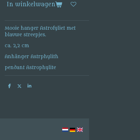
In winkelwagen
Mooie hanger Astrofyliet met
blauwe streepjes.
ca. 2,2 cm
Anhänger Astrphylith
pendant Astrophylite
D
D
S
e
e
h
l
e
a
e
l
r
n
e