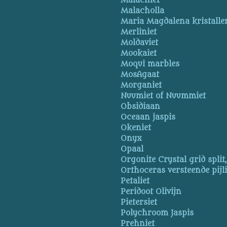
Malachiet
Malacholla
Maria Magdalena kristalle
Merliniet
Moldaviet
Mookaiet
Moqui marbles
MosAgaat
Morganiet
Nuumiet of Nuummiet
Obsidiaan
Oceaan jaspis
Okeniet
Onyx
Opaal
Orgonite Crystal grid split
Orthoceras versteende pijl
Petaliet
Peridoot Olivijn
Pietersiet
Polychroom Jaspis
Prehniet