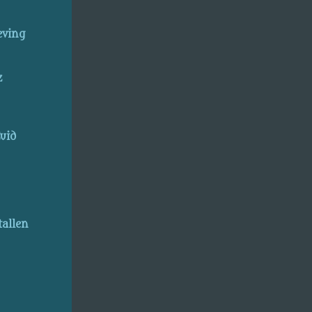
eving
z
uid
allen