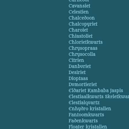
Carneool
Cavansiet
Celestien
Chalcedoon
Chalcopyriet
Charoiet
Chiastoliet
Chlorietkwarts
Chrysopraas
Chrysocolla
Citrien
Danburiet
Desiriet
Dioptaas
Dumortieriet
Eldariet Kambaba Jaspis
Elestiaalkwarts Skeletkwa
Elestialquartz
Enhydro kristallen
Fantoomkwarts
Fadenkwarts
Floater kristallen