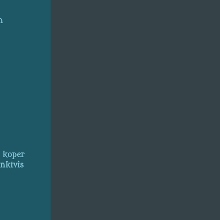
n
, koper
inktvis