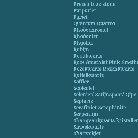
Preseli blue stone
Purpuriet
Pyriet
Quantum Quattro
Rhodochrosiet
Rhodoniet
Rhyoliet
Robijn
Rookkwarts
Roze Amethist Pink Ameth
Rozekwarts Rozenkwarts
Rutielkwarts
Saffier
Scoleciet
Seleniet/ Satijnspaat/ Gips
Septarie
Serafiniet Seraphinite
Serpentijn
Shangaankwarts kristallen
Siriuskwarts
Shattuckiet