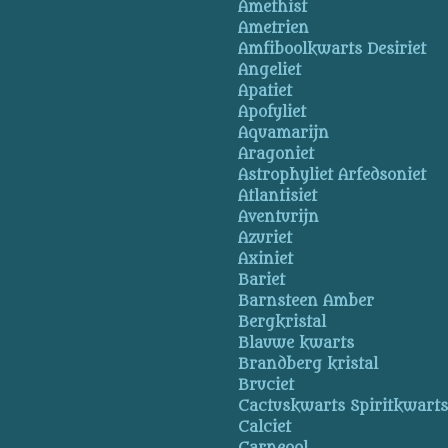
Amethist
Ametrien
Amfiboolkwarts Desiriet
Angeliet
Apatiet
Apofyliet
Aquamarijn
Aragoniet
Astrophyliet Arfedsoniet
Atlantisiet
Aventurijn
Azuriet
Axiniet
Bariet
Barnsteen Amber
Bergkristal
Blauwe kwarts
Brandberg kristal
Bruciet
Cactuskwarts Spiritkwart
Calciet