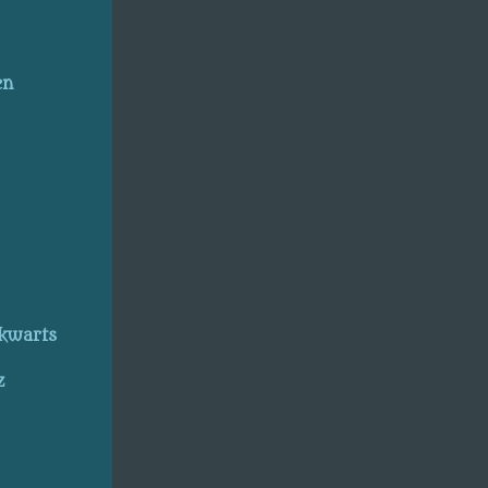
en
kwarts
z