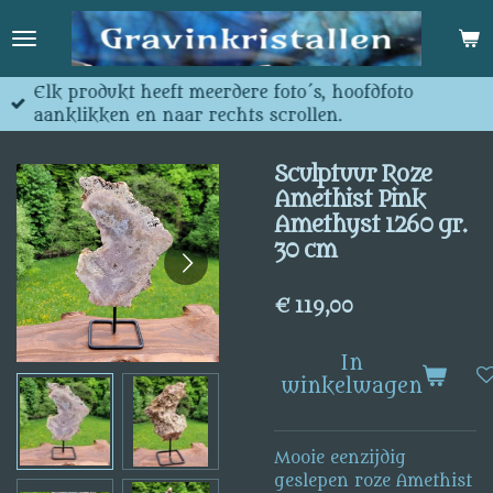
Ga
direct
naar
de
Elk produkt heeft meerdere foto´s, hoofdfoto
hoofdinhoud
aanklikken en naar rechts scrollen.
Sculptuur Roze
Amethist Pink
Amethyst 1260 gr.
30 cm
€ 119,00
In
winkelwagen
Mooie eenzijdig
geslepen roze Amethist