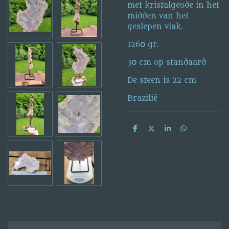
met kristalgeode in het
midden van het
geslepen vlak.
1260 gr.
30 cm op standaard
De steen is 22 cm
Brazilië
D
D
S
D
e
e
h
e
l
e
a
l
e
l
r
e
n
e
n