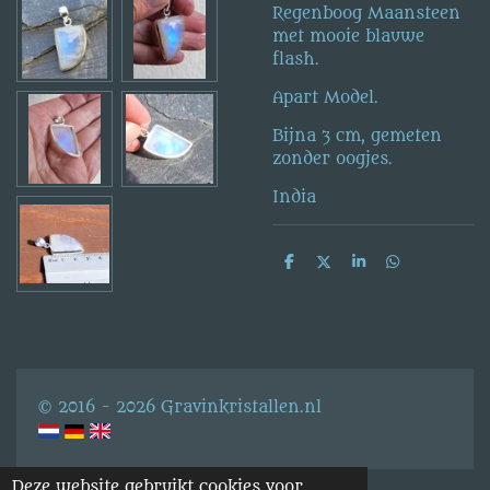
Regenboog Maansteen
met mooie blauwe
flash.
Apart Model.
Bijna 3 cm, gemeten
zonder oogjes.
India
D
D
S
D
e
e
h
e
l
e
a
l
e
l
r
e
n
e
n
© 2016 - 2026 Gravinkristallen.nl
Deze website gebruikt cookies voor