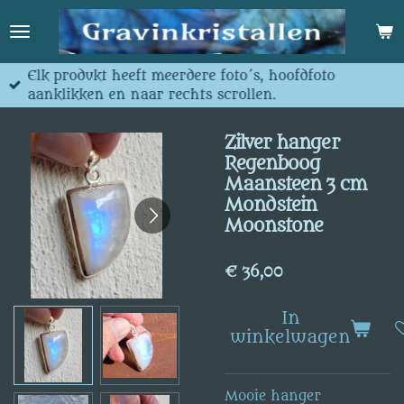
Ga
direct
naar
de
Elk produkt heeft meerdere foto´s, hoofdfoto
hoofdinhoud
aanklikken en naar rechts scrollen.
Zilver hanger
Regenboog
Maansteen 3 cm
Mondstein
Moonstone
€ 36,00
In
winkelwagen
Mooie hanger