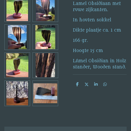
Lamel Obsidiaan met
ruwe zijkanten.
In houten sokkel
Dikte plaatje ca. 1 cm
166 gr.
Hoogte 15 cm
LAmel Obsidian in Holz
stander, Wooden stand.
D
D
S
D
e
e
h
e
l
e
a
l
e
l
r
e
n
e
n