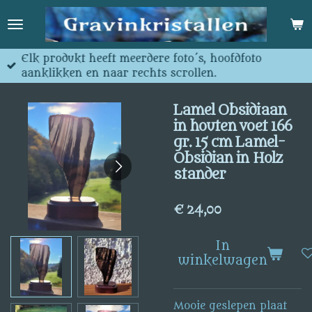
Ga
direct
naar
de
Elk produkt heeft meerdere foto´s, hoofdfoto
hoofdinhoud
aanklikken en naar rechts scrollen.
Lamel Obsidiaan
in houten voet 166
gr. 15 cm Lamel-
Obsidian in Holz
stander
€ 24,00
In
winkelwagen
Mooie geslepen plaat