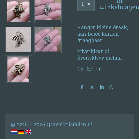
In
winkelwage
Hanger kleine draak,
aan beide kanten
draagbaar.
Zilverkleur of
bronskleur metaal
Ca. 2,5 cm
D
D
S
D
e
e
h
e
l
e
a
l
e
l
r
e
n
e
n
© 2016 - 2026 Gravinkristallen.nl