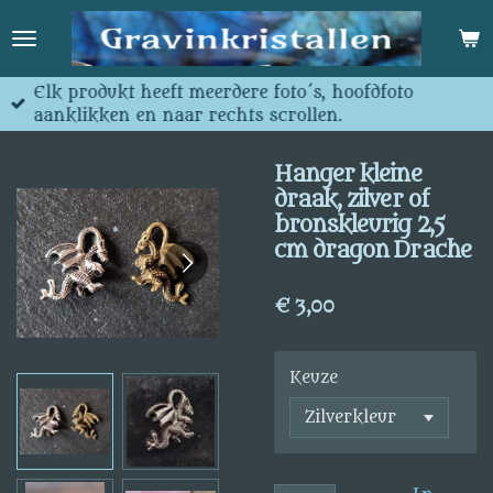
Ga
direct
naar
de
Elk produkt heeft meerdere foto´s, hoofdfoto
hoofdinhoud
aanklikken en naar rechts scrollen.
Hanger kleine
draak, zilver of
bronskleurig 2,5
cm dragon Drache
€ 3,00
Keuze